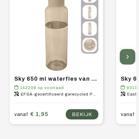
Sky 650 ml waterfles van gerecycled plastic
142208
op voorraad
9313
EFSA-gecertificeerd gerecycled PET-kunststof, PP-kunststof
East
€ 1,95
vanaf
BEKIJK
vanaf