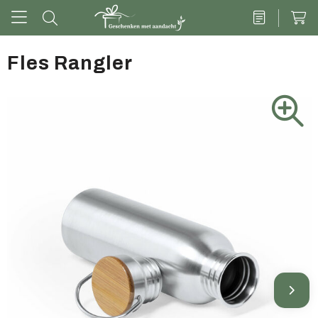
Fles Rangler
Drinkwaren
Kantoor & schrijven
Tech
Tassen
Vrije tijd & outdoor
Zoete cadeaus
Groen geschenk
Kleding