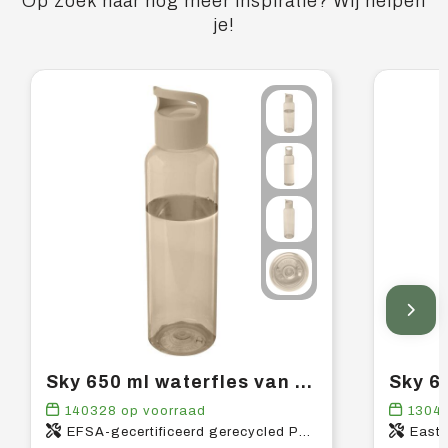
Op zoek naar nog meer inspiratie? Wij helpen
je!
Sky 650 ml waterfles van gerecycled plastic
140328
op voorraad
1304
EFSA-gecertificeerd gerecycled PET-kunststof, PP-kunststof
East