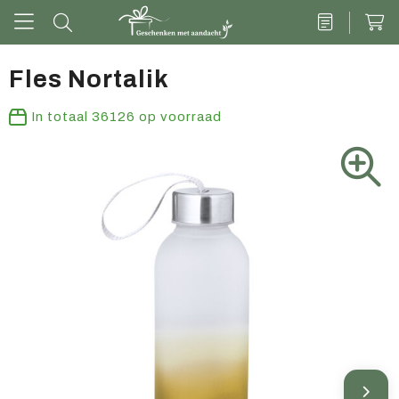
Fles Nortalik
Drinkwaren
In totaal
36126
op voorraad
Kantoor & schrijven
Tech
Tassen
Vrije tijd & outdoor
Zoete cadeaus
Groen geschenk
Kleding