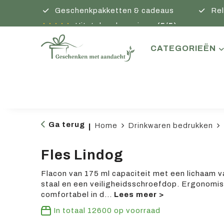
Geschenkpakketten & cadeaus
Rel
Uitstekende reviews
(5/5)
CATEGORIEËN
Ga terug
Home
Drinkwaren bedrukken
|
Fles Lindog
Flacon van 175 ml capaciteit met een lichaam v
staal en een veiligheidsschroefdop. Ergonomi
comfortabel in d
...
In totaal
12600
op voorraad