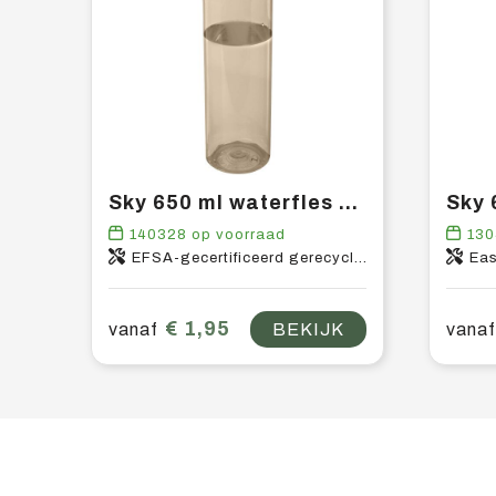
Sky 650 ml waterfles van gerecycled plastic
140328
op voorraad
130
EFSA-gecertificeerd gerecycled PET-kunststof, PP-kunststof
Eas
€ 1,95
vanaf
BEKIJK
vanaf