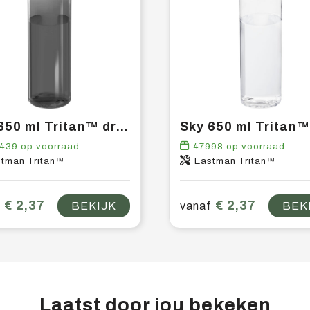
Sky 650 ml Tritan™ drinkfles
439
op voorraad
47998
op voorraad
tman Tritan™
Eastman Tritan™
€ 2,37
€ 2,37
BEKIJK
vanaf
BEK
Laatst door jou bekeken