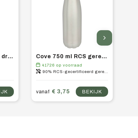
Sky 650 ml Tritan™ drinkfles
Cove 750 ml RCS gerecyclede enkelwandige roestvrijstalen waterfles
41726
op voorraad
90% RCS-gecertificeerd gerecycled roestvrij staal, 10% Gerecycled roestvrij staal
€ 3,75
IJK
vanaf
BEKIJK