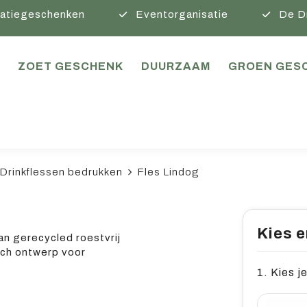
atiegeschenken
Eventorganisatie
De D
ZOET GESCHENK
DUURZAAM
GROEN GES
Drinkflessen bedrukken
Fles Lindog
Kies e
an gerecycled roestvrij
sch ontwerp voor
1. Kies je