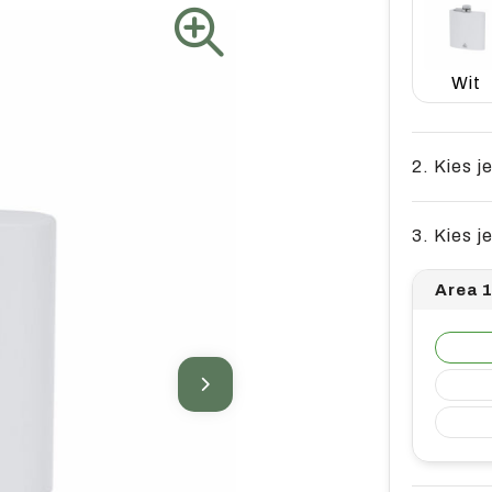
Wit
2. Kies j
3. Kies j
Area 