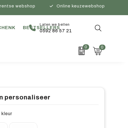
rentse webshop
Online keuzewebshop
Laten we bellen
CHENK
BESTSELLERS
0592 86 57 21
0
0
n personaliseer
 kleur