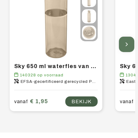
Sky 650 ml waterfles van gerecycled plastic
140328
op voorraad
1304
EFSA-gecertificeerd gerecycled PET-kunststof, PP-kunststof
East
€ 1,95
vanaf
BEKIJK
vanaf