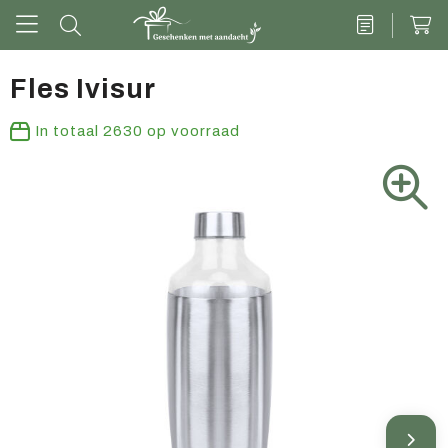
Fles Ivisur
Drinkwaren
In totaal
2630
op voorraad
Kantoor & schrijven
Tech
Tassen
Vrije tijd & outdoor
Zoete cadeaus
Groen geschenk
Kleding