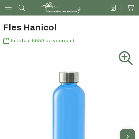
Fles Hanicol
Drinkwaren
In totaal
5550
op voorraad
Kantoor & schrijven
Tech
Tassen
Vrije tijd & outdoor
Zoete cadeaus
Groen geschenk
Kleding