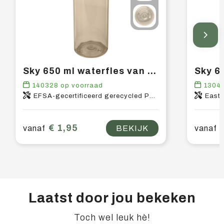
Sky 650 ml waterfles van gerecycled plastic
140328
op voorraad
1304
EFSA-gecertificeerd gerecycled PET-kunststof, PP-kunststof
East
€ 1,95
vanaf
BEKIJK
vanaf
Laatst door jou bekeken
Toch wel leuk hè!