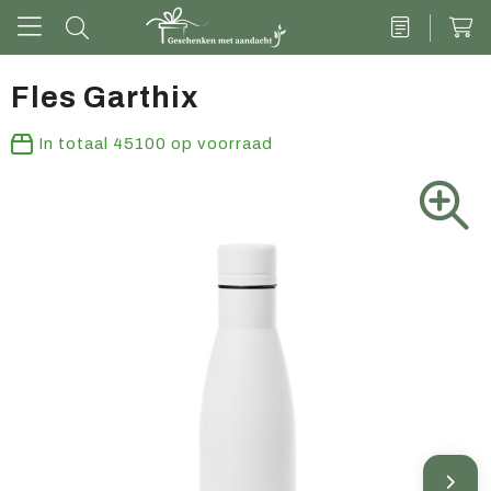
Fles Garthix
Drinkwaren
In totaal
45100
op voorraad
Kantoor & schrijven
Tech
Tassen
Vrije tijd & outdoor
Zoete cadeaus
Groen geschenk
Kleding