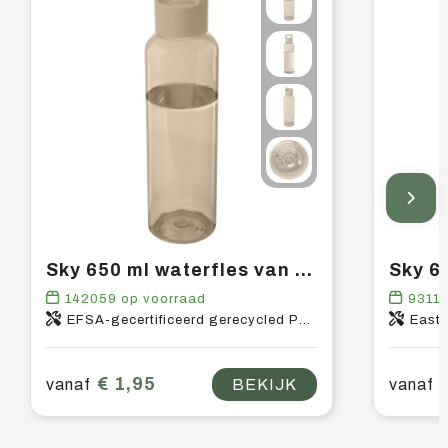
Sky 650 ml waterfles van gerecycled plastic
142059
op voorraad
9311
EFSA-gecertificeerd gerecycled PET-kunststof, PP-kunststof
East
€ 1,95
vanaf
BEKIJK
vanaf