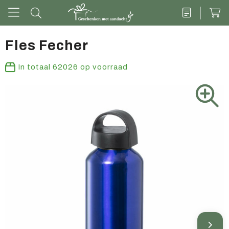
Fles Fecher
Drinkwaren
In totaal
62026
op voorraad
Kantoor & schrijven
Tech
Tassen
Vrije tijd & outdoor
Zoete cadeaus
Groen geschenk
Kleding