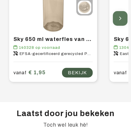
Sky 650 ml waterfles van gerecycled plastic
140328
op voorraad
1304
EFSA-gecertificeerd gerecycled PET-kunststof, PP-kunststof
East
€ 1,95
vanaf
BEKIJK
vanaf
Laatst door jou bekeken
Toch wel leuk hè!