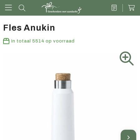
Fles Anukin
Drinkwaren
In totaal
5514
op voorraad
Kantoor & schrijven
Tech
Tassen
Vrije tijd & outdoor
Zoete cadeaus
Groen geschenk
Kleding