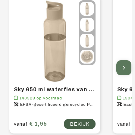
Sky 650 ml waterfles van gerecycled plastic
140328
op voorraad
1304
EFSA-gecertificeerd gerecycled PET-kunststof, PP-kunststof
East
€ 1,95
vanaf
BEKIJK
vanaf