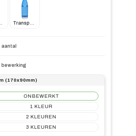
ant helder
Transparant koningsblauw
e aantal
e bewerking
m (170x90mm)
ONBEWERKT
1
2
3