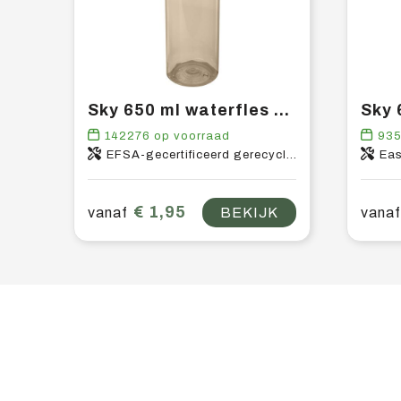
Sky 650 ml waterfles van gerecycled plastic
142276
op voorraad
93
EFSA-gecertificeerd gerecycled PET-kunststof, PP-kunststof
Eas
€ 1,95
vanaf
BEKIJK
vanaf