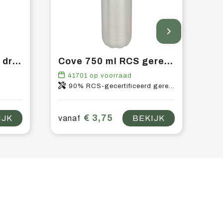
Sky 650 ml Tritan™ drinkfles
Cove 750 ml RCS gerecyclede enkelwandige roestvrijstalen waterfles
41701
op voorraad
90% RCS-gecertificeerd gerecycled roestvrij staal, 10% Gerecycled roestvrij staal
€ 3,75
IJK
vanaf
BEKIJK