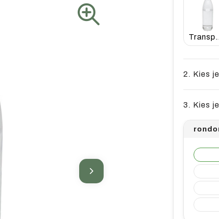
Transpar
2. Kies j
3. Kies j
rondo