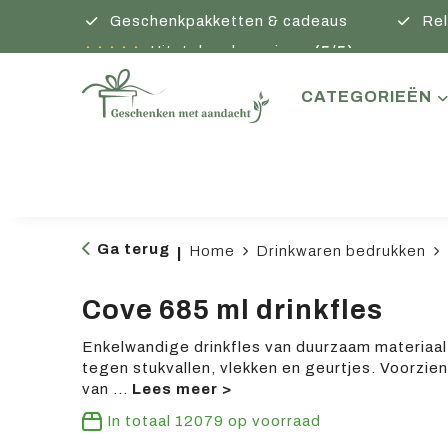
Geschenkpakketten & cadeaus
Rel
Uitstekende reviews
(5/5)
CATEGORIEËN
Ga terug
Home
Drinkwaren bedrukken
|
Cove 685 ml drinkfles
Enkelwandige drinkfles van duurzaam materiaa
tegen stukvallen, vlekken en geurtjes. Voorzie
van
...
In totaal
12079
op voorraad