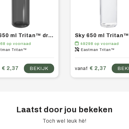
Sky 650 ml Tritan™ drinkfles
568
op voorraad
49298
op voorraad
tman Tritan™
Eastman Tritan™
€ 2,37
€ 2,37
BEKIJK
vanaf
BEK
Laatst door jou bekeken
Toch wel leuk hè!