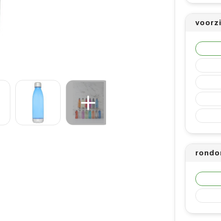
voorz
rondo