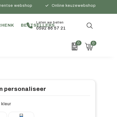
rentse webshop
Online keuzewebshop
Laten we bellen
CHENK
BESTSELLERS
0592 86 57 21
0
0
n personaliseer
 kleur