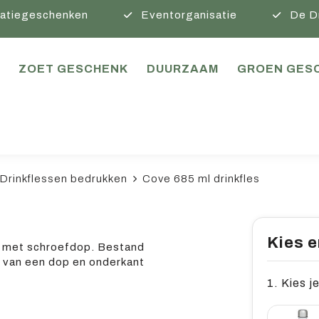
atiegeschenken
Eventorganisatie
De D
ZOET GESCHENK
DUURZAAM
GROEN GES
Drinkflessen bedrukken
Cove 685 ml drinkfles
Kies e
l met schroefdop. Bestand
n van een dop en onderkant
1. Kies je