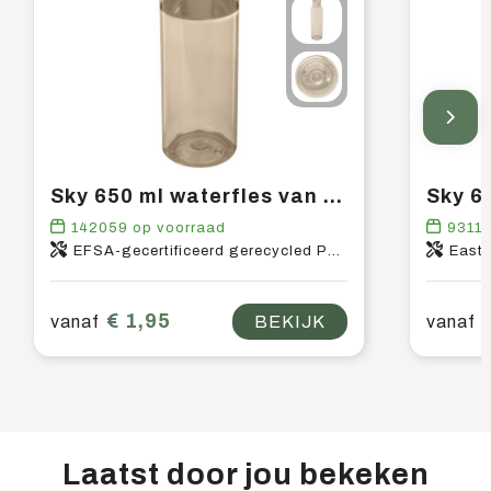
Sky 650 ml waterfles van gerecycled plastic
142059
op voorraad
9311
EFSA-gecertificeerd gerecycled PET-kunststof, PP-kunststof
East
€ 1,95
vanaf
BEKIJK
vanaf
Laatst door jou bekeken