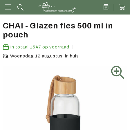
CHAI - Glazen fles 500 ml in
pouch
Drinkwaren
In totaal
1547
op voorraad
Kantoor & schrijven
Woensdag 12 augustus in huis
Tech
Tassen
Vrije tijd & outdoor
Zoete cadeaus
Groen geschenk
Kleding