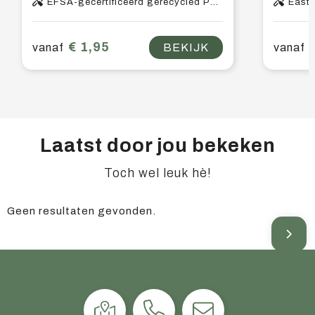
EFSA-gecertificeerd gerecycled PET-kunststof, PP-kunststof
East
€ 1,95
vanaf
BEKIJK
vanaf
Laatst door jou bekeken
Toch wel leuk hè!
Geen resultaten gevonden.