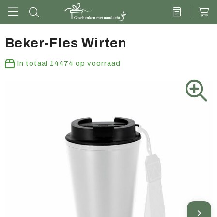
Beker-Fles Wirten
Drinkwaren
In totaal
14474
op voorraad
Kantoor & schrijven
Tech
Tassen
Vrije tijd & outdoor
Zoete cadeaus
Groen geschenk
Kleding