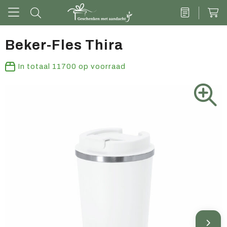
Beker-Fles Thira
Drinkwaren
In totaal
11700
op voorraad
Kantoor & schrijven
Tech
Tassen
Vrije tijd & outdoor
Zoete cadeaus
Groen geschenk
Kleding