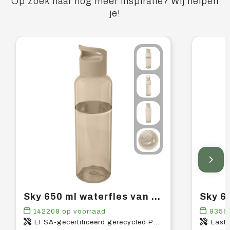
Op zoek naar nog meer inspiratie? Wij helpen
je!
Sky 650 ml waterfles van gerecycled plastic
142208
op voorraad
9356
EFSA-gecertificeerd gerecycled PET-kunststof, PP-kunststof
East