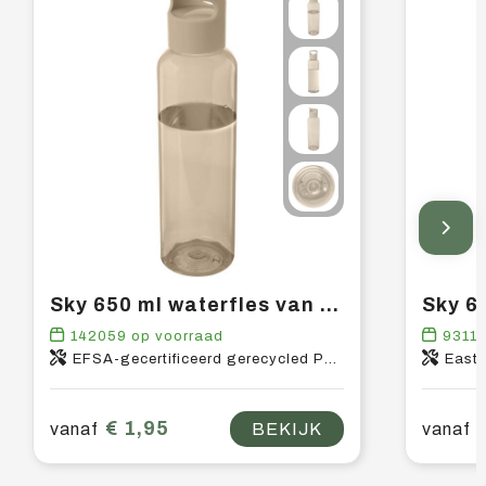
Sky 650 ml waterfles van gerecycled plastic
142059
op voorraad
9311
EFSA-gecertificeerd gerecycled PET-kunststof, PP-kunststof
East
€ 1,95
vanaf
BEKIJK
vanaf