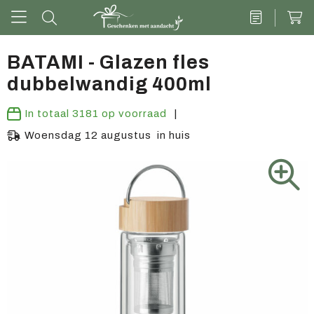
BATAMI - Glazen fles
dubbelwandig 400ml
Drinkwaren
In totaal
3181
op voorraad
Kantoor & schrijven
Woensdag 12 augustus in huis
Tech
Tassen
Vrije tijd & outdoor
Zoete cadeaus
Groen geschenk
Kleding