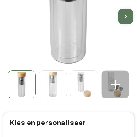
Home & living
Wellness
Gereedschap & veiligheid
Overige relatiegeschenken
Kies en personaliseer