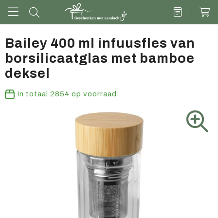
Bailey 400 ml infuusfles van
borsilicaatglas met bamboe
Drinkwaren
deksel
Kantoor & schrijven
In totaal
2854
op voorraad
Tech
Tassen
Vrije tijd & outdoor
Zoete cadeaus
Groen geschenk
Kleding