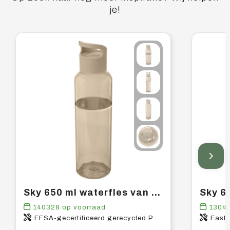
je!
Sky 650 ml waterfles van gerecycled plastic
140328
op voorraad
1304
EFSA-gecertificeerd gerecycled PET-kunststof, PP-kunststof
East