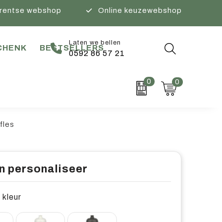
rentse webshop
Online keuzewebshop
Laten we bellen
CHENK
BESTSELLERS
0592 86 57 21
0
0
fles
n personaliseer
 kleur