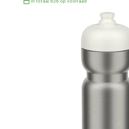
In totaal
626
op voorraad