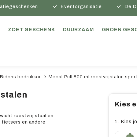
atiegeschenken
Eventorganisatie
De D
ZOET GESCHENK
DUURZAAM
GROEN GES
Bidons bedrukken
Mepal Pull 800 ml roestvrijstalen sport
jstalen
Kies e
icht roestvrij staal en
1. Kies je
r fietsers en andere