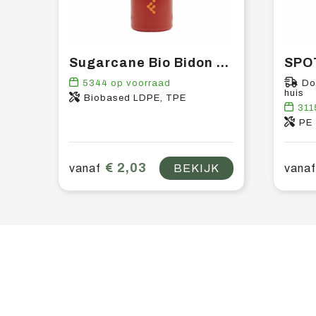
Sugarcane Bio Bidon 750 ml
5344
op voorraad
Do
huis
Biobased LDPE, TPE
311
PE
€ 2,03
vanaf
BEKIJK
vanaf