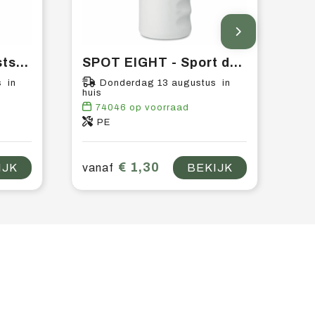
SPOT SEVEN - Kunststof bidon 700 ml
SPOT EIGHT - Sport drinkfles 500 ml
 in
Donderdag 13 augustus in
huis
74046
op voorraad
PE
€ 1,30
IJK
vanaf
BEKIJK