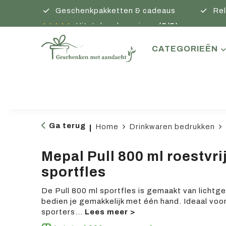
Geschenkpakketten & cadeaus
Rel
Uitstekende reviews
(5/5)
CATEGORIEËN
Ga terug
Home
Drinkwaren bedrukken
|
Mepal Pull 800 ml roestvri
sportfles
De Pull 800 ml sportfles is gemaakt van lichtgew
bedien je gemakkelijk met één hand. Ideaal voo
sporters
...