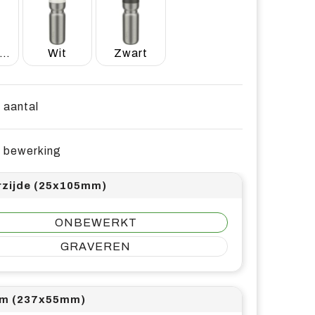
Mosgroen
Wit
Zwart
e aantal
e bewerking
rzijde (25x105mm)
ONBEWERKT
GRAVEREN
m (237x55mm)