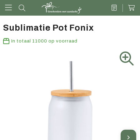
Sublimatie Pot Fonix
Drinkwaren
In totaal
11000
op voorraad
Kantoor & schrijven
Tech
Tassen
Vrije tijd & outdoor
Zoete cadeaus
Groen geschenk
Kleding