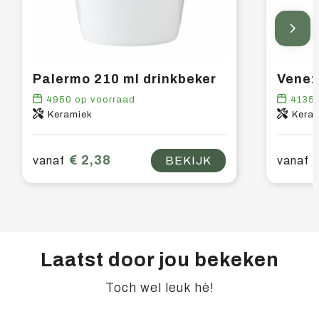
Palermo 210 ml drinkbeker
Venez
4950
op voorraad
4135
Keramiek
Kera
€ 2,38
vanaf
BEKIJK
vanaf
Laatst door jou bekeken
Toch wel leuk hè!