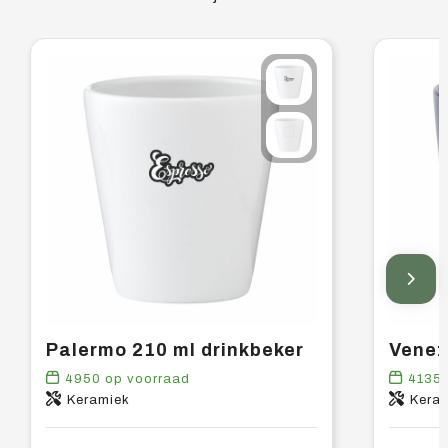
Palermo 210 ml drinkbeker
Venez
4950
op voorraad
4135
Keramiek
Kera