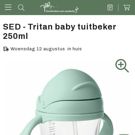
SED - Tritan baby tuitbeker
250ml
Drinkwaren
Woensdag 12 augustus in huis
Kantoor & schrijven
Tech
Tassen
Vrije tijd & outdoor
Zoete cadeaus
Groen geschenk
Kleding