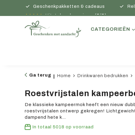
Geschenkpakketten & cadeaus
Rel
Uitstekende reviews
(5/5)
CATEGORIEËN
Ga terug
Home
Drinkwaren bedrukken
|
Roestvrijstalen kampeerb
De klassieke kampeermok heeft een nieuw dub
roestvrijstalen ontwerp gekregen! Lichtgewich
dampend hete k…
In totaal
5018
op voorraad