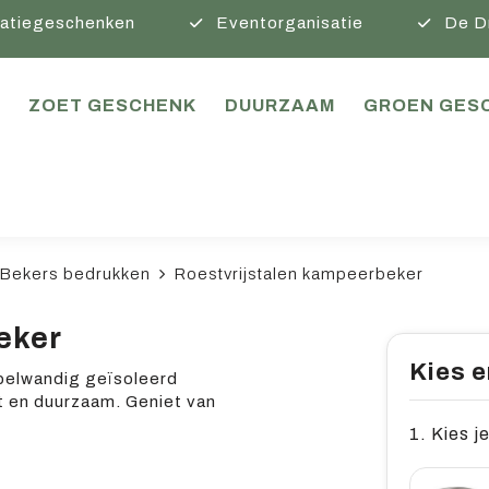
atiegeschenken
Eventorganisatie
De D
ZOET GESCHENK
DUURZAAM
GROEN GES
Bekers bedrukken
Roestvrijstalen kampeerbeker
eker
Kies e
belwandig geïsoleerd
t en duurzaam. Geniet van
1. Kies je