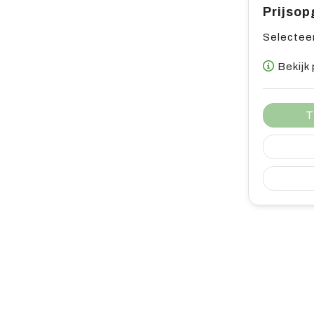
Prijso
Selecteer
Bekijk
T