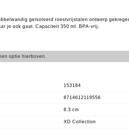
belwandig geïsoleerd roestvrijstalen ontwerp gekrege
r je ook gaat. Capaciteit 350 ml. BPA-vrij.
een optie hierboven.
153184
8714612119556
8.3 cm
XD Collection