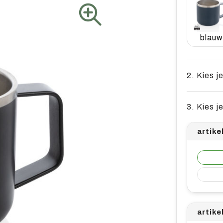
blauw
2. Kies j
3. Kies j
artike
artike