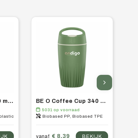
Sugarcane Cup 200 ml drinkbeker
BE O Coffee Cup 340 ml koffiebeker
5031
op voorraad
plastic
Biobased PP, Biobased TPE
€ 8,39
IJK
vanaf
BEKIJK