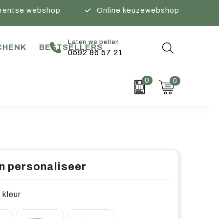
rentse webshop
Online keuzewebshop
Laten we bellen
CHENK
BESTSELLERS
0592 86 57 21
0
0
n personaliseer
 kleur