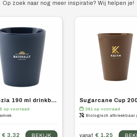
Op zoek naar nog meer inspiratie? Wij helpen je!
Venezia 190 ml drinkbeker
5
op voorraad
381
op voorraad
amiek
Biologisch afbreekbaar 
€ 3,32
€ 1,25
BEKIJK
vanaf
BEK