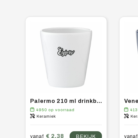
Palermo 210 ml drinkbeker
4950
op voorraad
413
Keramiek
Ker
€ 2,38
vanaf
BEKIJK
vanaf