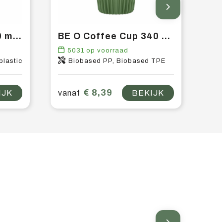
Sugarcane Cup 200 ml drinkbeker
BE O Coffee Cup 340 ml koffiebeker
5031
op voorraad
plastic
Biobased PP, Biobased TPE
€ 8,39
IJK
vanaf
BEKIJK