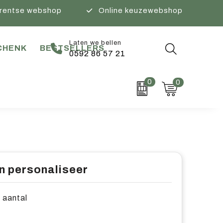
rentse webshop
Online keuzewebshop
Laten we bellen
CHENK
BESTSELLERS
0592 86 57 21
0
0
n personaliseer
e aantal