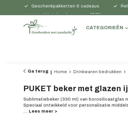
Geschenkpakketten & cadeaus
Rel
Uitstekende reviews
(5/5)
CATEGORIEËN
Ga terug
Home
Drinkwaren bedrukken
|
PUKET beker met glazen ij
Sublimatiebeker (330 ml) van borosilicaatglas me
Speciaal ontwikkeld voor personalisatie middels
...