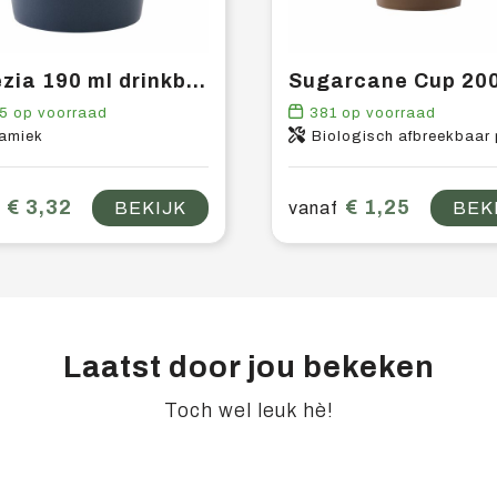
Venezia 190 ml drinkbeker
5
op voorraad
381
op voorraad
amiek
Biologisch afbreekbaar 
€ 3,32
€ 1,25
BEKIJK
vanaf
BEK
Laatst door jou bekeken
Toch wel leuk hè!