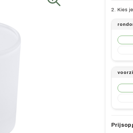
2. Kies j
rondo
voorz
Prijso