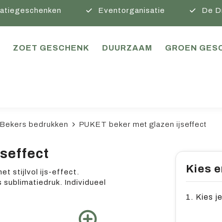
atiegeschenken
Eventorganisatie
De D
ZOET GESCHENK
DUURZAAM
GROEN GES
Bekers bedrukken
PUKET beker met glazen ijseffect
seffect
Kies e
t stijlvol ijs-effect.
 sublimatiedruk. Individueel
1. Kies j