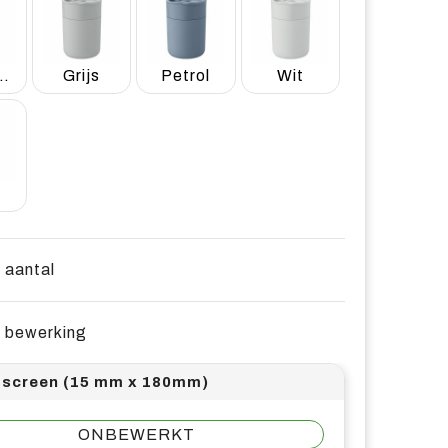
yblauw
Grijs
Petrol
Wit
t
e aantal
e bewerking
screen (15 mm x 180mm)
ONBEWERKT