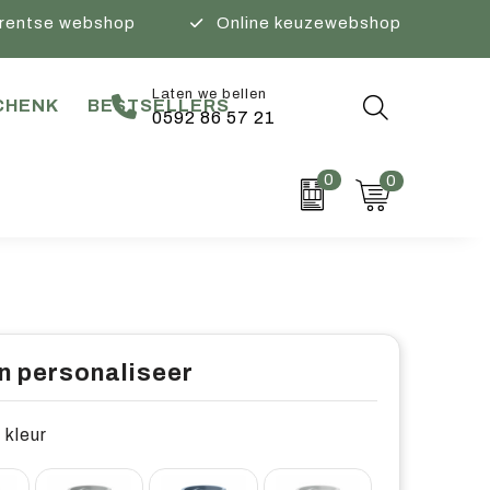
rentse webshop
Online keuzewebshop
Laten we bellen
CHENK
BESTSELLERS
0592 86 57 21
0
0
n personaliseer
 kleur