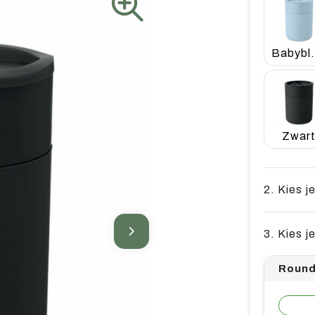
Bab
Zwar
2. Kies j
3. Kies j
Round