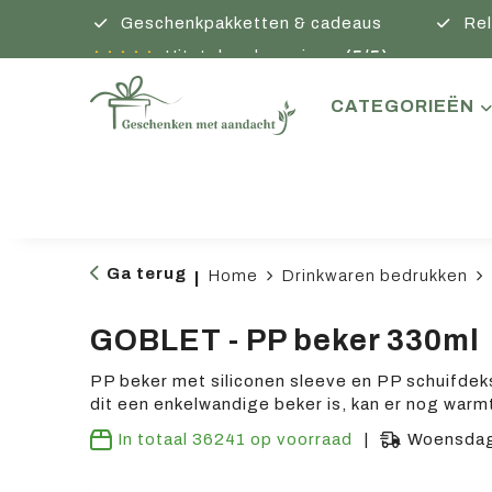
Geschenkpakketten & cadeaus
Rel
Uitstekende reviews
(5/5)
CATEGORIEËN
Ga terug
Home
Drinkwaren bedrukken
|
GOBLET - PP beker 330ml
PP beker met siliconen sleeve en PP schuifdek
dit een enkelwandige beker is, kan er nog warm
In totaal
36241
op voorraad
Woensdag 