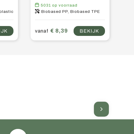
5031
op voorraad
plastic
Biobased PP, Biobased TPE
€ 8,39
IJK
vanaf
BEKIJK