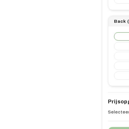
Back 
Prijso
Selecteer