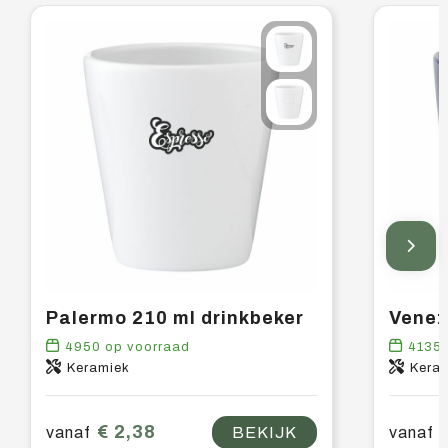
Palermo 210 ml drinkbeker
Venez
4950
op voorraad
4135
Keramiek
Kera
€ 2,38
vanaf
BEKIJK
vanaf