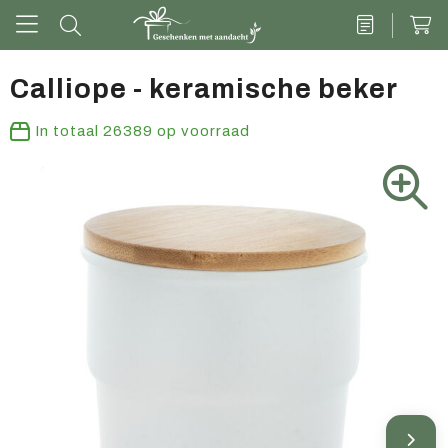
Calliope - keramische beker
Drinkwaren
In totaal
26389
op voorraad
Kantoor & schrijven
Tech
Tassen
Vrije tijd & outdoor
Zoete cadeaus
Groen geschenk
Kleding