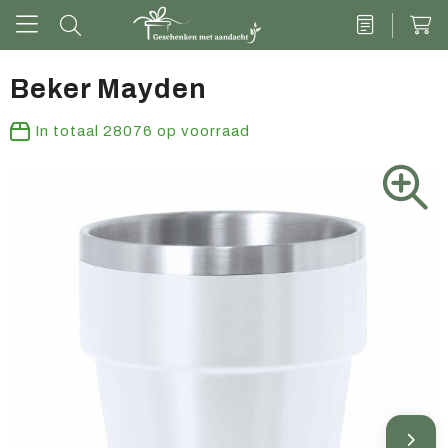
Beker Mayden
Drinkwaren
In totaal
28076
op voorraad
Kantoor & schrijven
Tech
Tassen
Vrije tijd & outdoor
Zoete cadeaus
Groen geschenk
Kleding