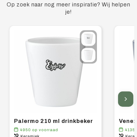
Op zoek naar nog meer inspiratie? Wij helpen
je!
Palermo 210 ml drinkbeker
Venez
4950
op voorraad
4135
Keramiek
Kera