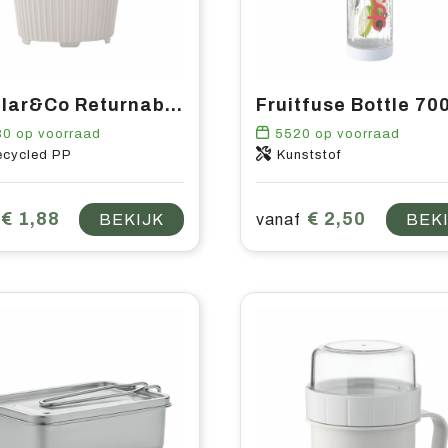
Circular&Co Returnable Cup 227 ml koffiebeker
80
op voorraad
5520
op voorraad
ecycled PP
Kunststof
€ 1,88
€ 2,50
BEKIJK
vanaf
BEK