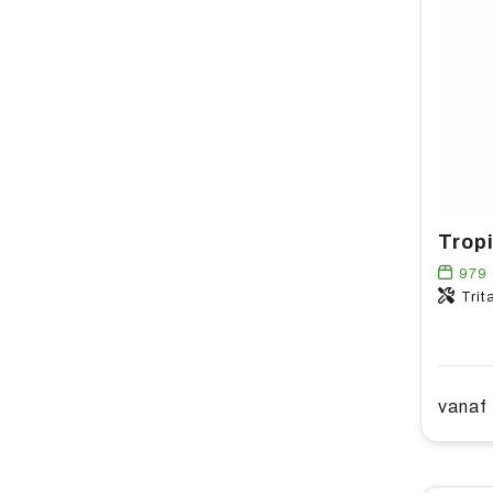
979
Trit
vanaf