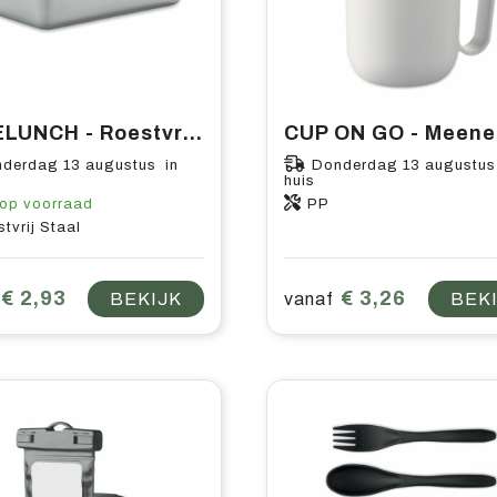
TAMELUNCH - Roestvrijstalen lunchbox
derdag 13 augustus in
Donderdag 13 augustus
huis
op voorraad
PP
tvrij Staal
€ 2,93
€ 3,26
BEKIJK
vanaf
BEK