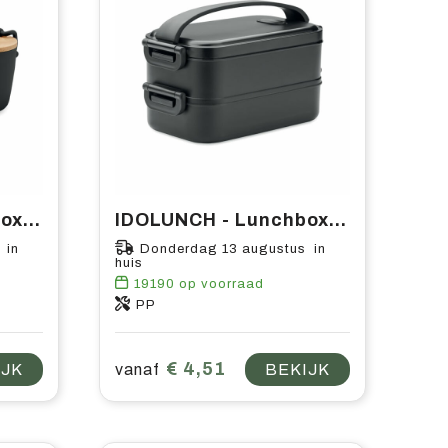
LEKKER - PP lunchbox 700ml
IDOLUNCH - Lunchbox van PP
 in
Donderdag 13 augustus in
huis
19190
op voorraad
PP
€ 4,51
IJK
vanaf
BEKIJK