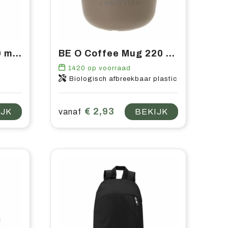
Fruitfuse Bottle 700 ml drinkfles
BE O Coffee Mug 220 ml koffiebeker
1420
op voorraad
Biologisch afbreekbaar plastic
€ 2,93
IJK
vanaf
BEKIJK