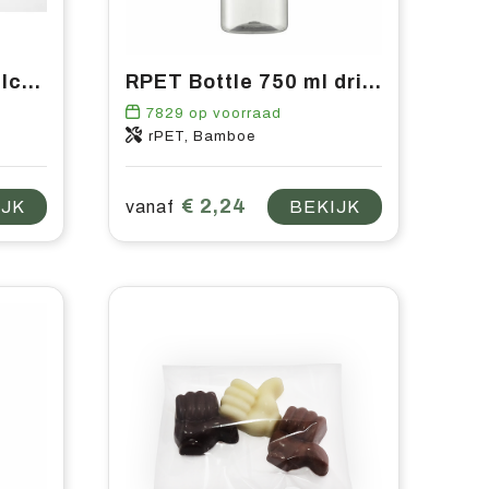
Brievenbus Amandelcake ½
RPET Bottle 750 ml drinkfles
7829
op voorraad
rPET, Bamboe
€ 2,24
IJK
vanaf
BEKIJK