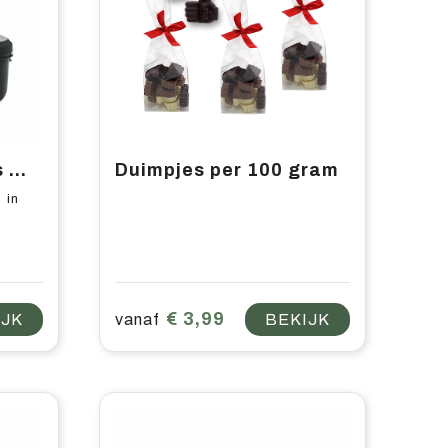
MAKAN - Lunchdoos met bestek in PP
Duimpjes per 100 gram
 in
€ 3,99
IJK
vanaf
BEKIJK