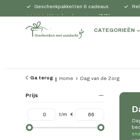
Geschenkpakketten & cadeaus
Rel
Uitstekende reviews
(5/5)
CATEGORIEËN
Ga terug
Home
Dag van de Zorg
|
Prijs
D
t/m
€
Dag
bed
sno