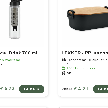
Tropical Drink 700 ml drinkfles
op voorraad
Donderdag 13 augustus
huis
an
37001
op voorraad
PP
€ 4,23
€ 4,21
BEKIJK
vanaf
BEK