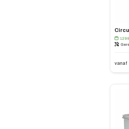
129
Ger
vanaf