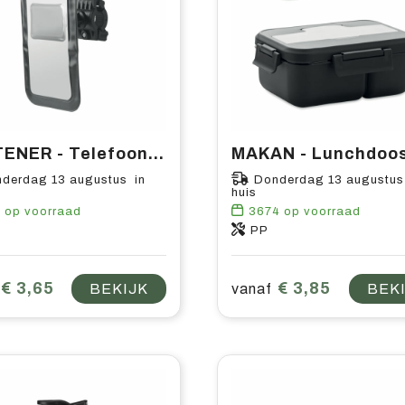
SOSTENER - Telefoonhouder fietshoesje van
derdag 13 augustus in
Donderdag 13 augustus
huis
2
op voorraad
3674
op voorraad
S
PP
€ 3,65
€ 3,85
BEKIJK
vanaf
BEK