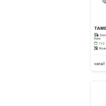
Don
huis
742
Roes
vanaf