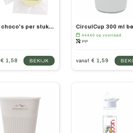
Logo choco's per stuk verpakt met logo bedrukken | Vanaf 175 stuks
CirculCup 300 ml b
44440
op voorraad
PP
€ 1,58
€ 1,59
BEKIJK
vanaf
BEK