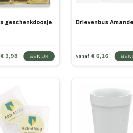
ks geschenkdoosje
€ 3,98
€ 6,16
BEKIJK
vanaf
BEK