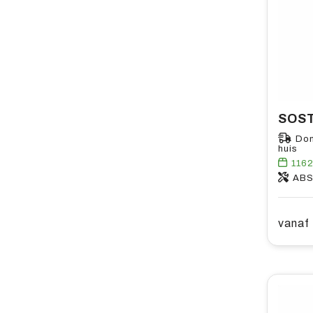
Don
huis
116
AB
vanaf