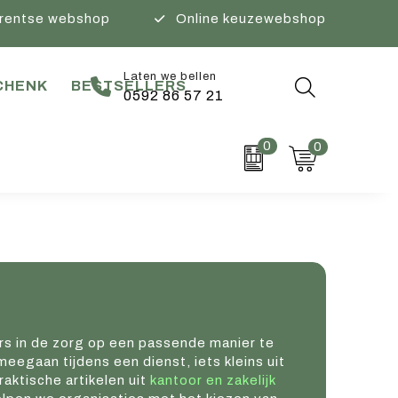
rentse webshop
Online keuzewebshop
Laten we bellen
CHENK
BESTSELLERS
0592 86 57 21
0
0
 in de zorg op een passende manier te
meegaan tijdens een dienst, iets kleins uit
aktische artikelen uit
kantoor en zakelijk