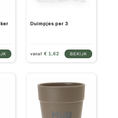
eker
Duimpjes per 3
€ 1,62
IJK
vanaf
BEKIJK