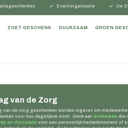
atiegeschenken
Eventorganisatie
De D
ZOET GESCHENK
DUURZAAM
GROEN GES
ag van de Zorg
 van de zorg geschenken worden ingezet om medewerkers
anken voor hun dagelijkse inzet. Denk aan
drinkwaren
die 
ep en chocolade
voor een persoonlijk bedankmoment of pr