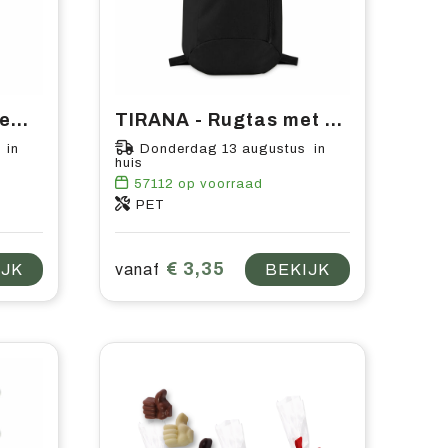
CUP ON GO - Meeneembeker in PP 450ml
TIRANA - Rugtas met voorvak
 in
Donderdag 13 augustus in
huis
57112
op voorraad
PET
€ 3,35
IJK
vanaf
BEKIJK