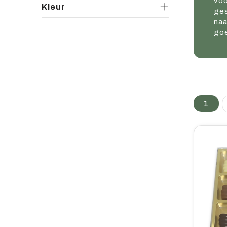
voo
Kleur
ges
naa
goe
1