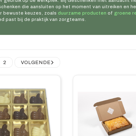
r gebruik op de werkplek. Bij Geschenken met aandacht he
chenken die aansluiten op het moment van uitreiken en het
r bewuste keuzes, zoals
duurzame producten
of
groene r
d past bij de praktijk van zorgteams.
2
VOLGENDE