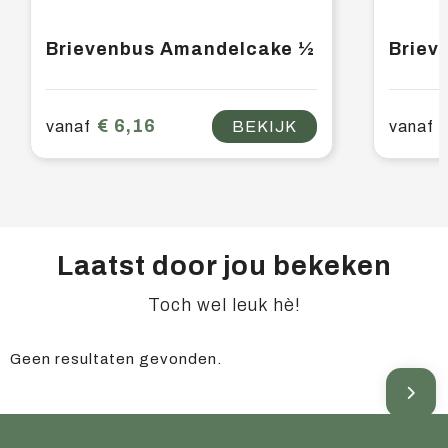
Brievenbus Amandelcake ½
Briev
€ 6,16
vanaf
BEKIJK
vanaf
Laatst door jou bekeken
Toch wel leuk hè!
Geen resultaten gevonden.