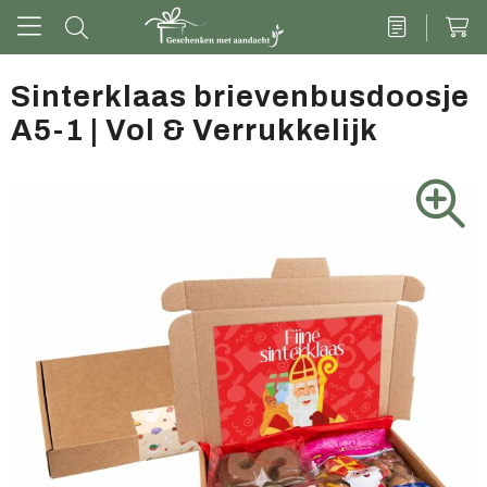
Sinterklaas brievenbusdoosje
A5-1 | Vol & Verrukkelijk
Drinkwaren
Kantoor & schrijven
Tech
Tassen
Vrije tijd & outdoor
Zoete cadeaus
Groen geschenk
Kleding