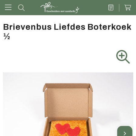
Brievenbus Liefdes Boterkoek
½
Drinkwaren
Kantoor & schrijven
Tech
Tassen
Vrije tijd & outdoor
Zoete cadeaus
Groen geschenk
Kleding