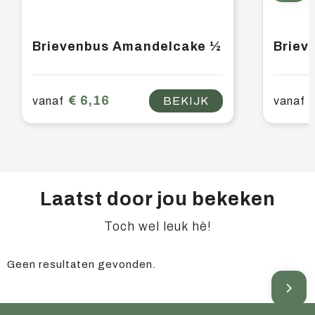
Brievenbus Amandelcake ½
Briev
€ 6,16
vanaf
BEKIJK
vanaf
Laatst door jou bekeken
Toch wel leuk hè!
Geen resultaten gevonden.