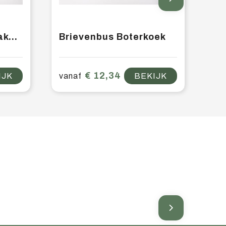
Brievenbus notencake met gepersonaliseerd kaartje | Vanaf 50 stuks
Brievenbus Boterkoek
€ 12,34
IJK
vanaf
BEKIJK