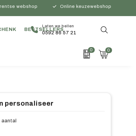
rentse webshop
Online keuzewebshop
Laten we bellen
CHENK
BESTSELLERS
0592 86 57 21
0
0
n personaliseer
e aantal