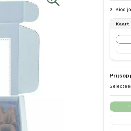
2. Kies j
Kaart
Prijso
Selecteer
T