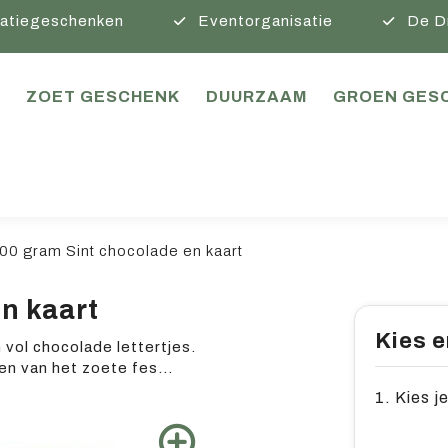
atiegeschenken
Eventorganisatie
De D
ZOET GESCHENK
DUURZAAM
GROEN GES
00 gram Sint chocolade en kaart
n kaart
Kies e
 vol chocolade lettertjes.
eten van het zoete fes
...
1. Kies j