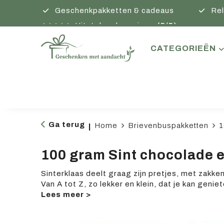
Geschenkpakketten & cadeaus
Rel
Uitstekende reviews
(5/5)
CATEGORIEËN
Ga terug
Home
Brievenbuspakketten
1
|
100 gram Sint chocolade e
Sinterklaas deelt graag zijn pretjes, met zakken
Van A tot Z, zo lekker en klein, dat je kan geni